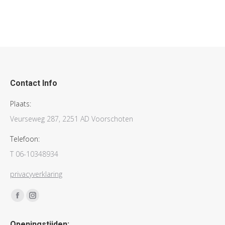
Contact Info
Plaats:
Veurseweg 287, 2251 AD Voorschoten
Telefoon:
T 06-10348934
privacyverklaring
Vind ons op:
Facebook
Instagram
page
page
Openingstijden: