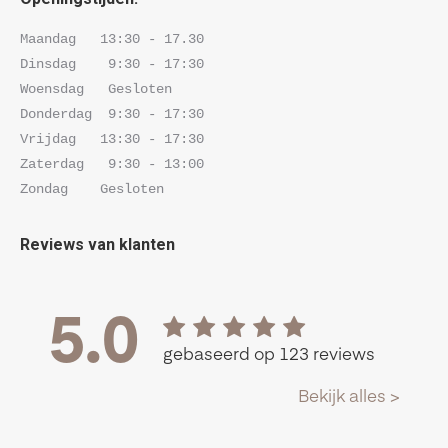
opens
opens
in
in
Maandag   13:30 - 17.30 

new
new
Dinsdag    9:30 - 17:30 

window
window
Woensdag   Gesloten

Donderdag  9:30 - 17:30 

Vrijdag   13:30 - 17:30 

Zaterdag   9:30 - 13:00

Zondag    Gesloten
Reviews van klanten