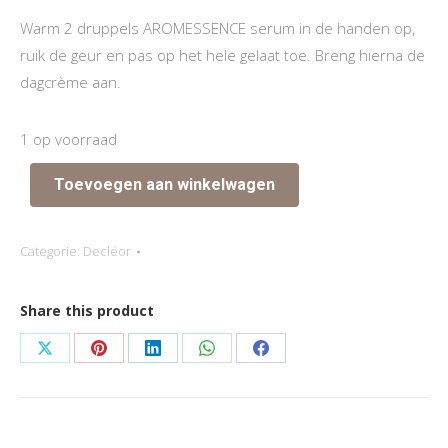
Warm 2 druppels AROMESSENCE serum in de handen op,
ruik de geur en pas op het hele gelaat toe. Breng hierna de
dagcrème aan.
1 op voorraad
Toevoegen aan winkelwagen
Categorie:
Decléor
Share this product
Share
Share
Share
Share
Share
on
on
on
on
on
X
Pinterest
LinkedIn
WhatsApp
Facebook