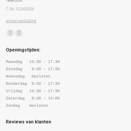
Telefoon:
T 06-10348934
privacyverklaring
Vind ons op:
Facebook
Instagram
page
page
Openingstijden:
opens
opens
in
in
Maandag   13:30 - 17.30 

new
new
Dinsdag    9:30 - 17:30 

window
window
Woensdag   Gesloten

Donderdag  9:30 - 17:30 

Vrijdag   13:30 - 17:30 

Zaterdag   9:30 - 13:00

Zondag    Gesloten
Reviews van klanten