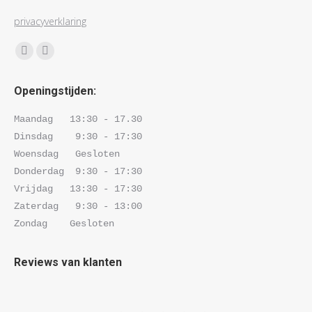
privacyverklaring
Vind ons op:
Facebook
Instagram
page
page
Openingstijden:
opens
opens
in
in
Maandag   13:30 - 17.30 

new
new
Dinsdag    9:30 - 17:30 

window
window
Woensdag   Gesloten

Donderdag  9:30 - 17:30 

Vrijdag   13:30 - 17:30 

Zaterdag   9:30 - 13:00

Zondag    Gesloten
Reviews van klanten