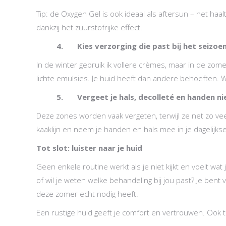
Tip: de Oxygen Gel is ook ideaal als aftersun – het haa
dankzij het zuurstofrijke effect.
4. Kies verzorging die past bij het seizoe
In de winter gebruik ik vollere crèmes, maar in de zome
lichte emulsies. Je huid heeft dan andere behoeften. Wi
5. Vergeet je hals, decolleté en handen ni
Deze zones worden vaak vergeten, terwijl ze net zo veel 
kaaklijn en neem je handen en hals mee in je dagelijks
Tot slot: luister naar je huid
Geen enkele routine werkt als je niet kijkt en voelt wat
of wil je weten welke behandeling bij jou past? Je bent
deze zomer echt nodig heeft.
Een rustige huid geeft je comfort en vertrouwen. Ook