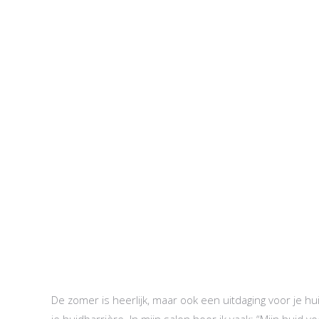
De zomer is heerlijk, maar ook een uitdaging voor je h
je huidbarrière. In mijn salon hoor ik vaak: “Mijn huid voe