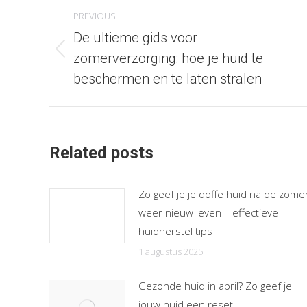
Post
PREVIOUS
navigation
De ultieme gids voor
Previous
zomerverzorging: hoe je huid te
post:
beschermen en te laten stralen
Related posts
Zo geef je je doffe huid na de zome
weer nieuw leven – effectieve
huidherstel tips
1 augustus 2025
Gezonde huid in april? Zo geef je
jouw huid een reset!