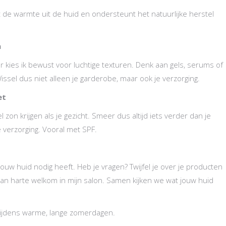
lt de warmte uit de huid en ondersteunt het natuurlijke herstel
n
r kies ik bewust voor luchtige texturen. Denk aan gels, serums of
ssel dus niet alleen je garderobe, maar ook je verzorging.
et
zon krijgen als je gezicht. Smeer dus altijd iets verder dan je
e verzorging. Vooral met SPF.
 jouw huid nodig heeft. Heb je vragen? Twijfel je over je producten
 van harte welkom in mijn salon. Samen kijken we wat jouw huid
 tijdens warme, lange zomerdagen.