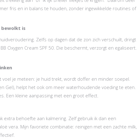
omer fris en in balans te houden, zonder ingewikkelde routines of
 bewolkt is
huidveroudering. Zelfs op dagen dat de zon zich verschuilt, dringt
R BB Oxygen Cream SPF 50. Die beschermt, verzorgt en egaliseert.
inken
t voel je meteen: je huid trekt, wordt doffer en minder soepel.
en Gel), helpt het ook om meer waterhoudende voeding te eten.
s. Een kleine aanpassing met een groot effect.
ak extra behoefte aan kalmering. Zelf gebruik ik dan een
ë vera. Mijn favoriete combinatie: reinigen met een zachte milk,
fectief.