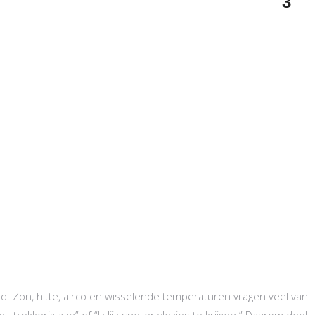
3
uid. Zon, hitte, airco en wisselende temperaturen vragen veel van
lt trekkerig aan” of “Ik lijk sneller vlekjes te krijgen.” Daarom deel