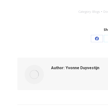
Category:
Blogs
Do
Sh
Share
on
Faceb
Author:
Yvonne Duyvestijn