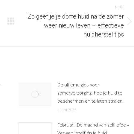
NEXT
Zo geef je je doffe huid na de zomer
Next
weer nieuw leven – effectieve
post:
huidherstel tips
r
De ultieme gids voor
zomerverzorging: hoe je huid te
beschermen en te laten stralen
1 juni 2025
Februari: De maand van zelfliefde –
Verwen jezelf én je huid