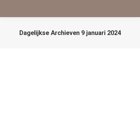
Dagelijkse Archieven
9 januari 2024
Je bent hier:
Permanente make-up: prachtig
opgemaakt wakker worden
Blogs
Door
Yvonne Duyvestijn
9 januari 2024
Essence of Beauty is gespecialiseerd in PMU-
behandelingen. Een prachtige eyeliner of krachtige
wenkbrauwen waar je geen omkijken naar hebt, het
is ideaal. Permanente make-up wordt steeds