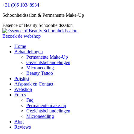
Skip
+31 (0)6 10348934
to
Schoonheidssalon & Permanente Make-Up
content
Facebook
Instagram
Essence of Beauty Schoonheidssalon
page
page
opens
opens
Bezoek de webshop
in
in
Home
new
new
Behandelingen
window
window
Permanente Make-Up
Gezichtsbehandelingen
Microneedling
Beauty Tattoo
Prijslijst
Afspraak en Contact
Webshop
Foto’s
Faq
Permanente make-up
Gezichtsbehandelingen
Microneedling
Blog
Reviews