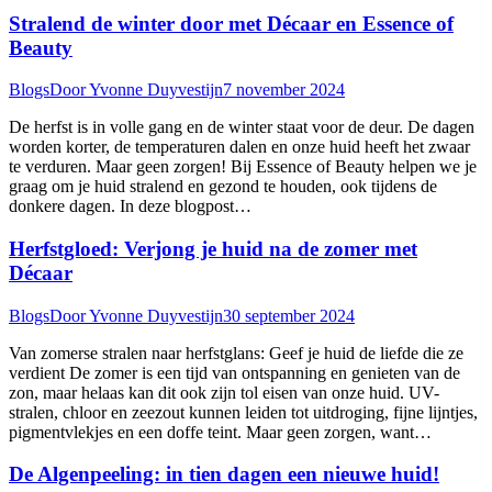
Stralend de winter door met Décaar en Essence of
Beauty
Blogs
Door
Yvonne Duyvestijn
7 november 2024
De herfst is in volle gang en de winter staat voor de deur. De dagen
worden korter, de temperaturen dalen en onze huid heeft het zwaar
te verduren. Maar geen zorgen! Bij Essence of Beauty helpen we je
graag om je huid stralend en gezond te houden, ook tijdens de
donkere dagen. In deze blogpost…
Herfstgloed: Verjong je huid na de zomer met
Décaar
Blogs
Door
Yvonne Duyvestijn
30 september 2024
Van zomerse stralen naar herfstglans: Geef je huid de liefde die ze
verdient De zomer is een tijd van ontspanning en genieten van de
zon, maar helaas kan dit ook zijn tol eisen van onze huid. UV-
stralen, chloor en zeezout kunnen leiden tot uitdroging, fijne lijntjes,
pigmentvlekjes en een doffe teint. Maar geen zorgen, want…
De Algenpeeling: in tien dagen een nieuwe huid!