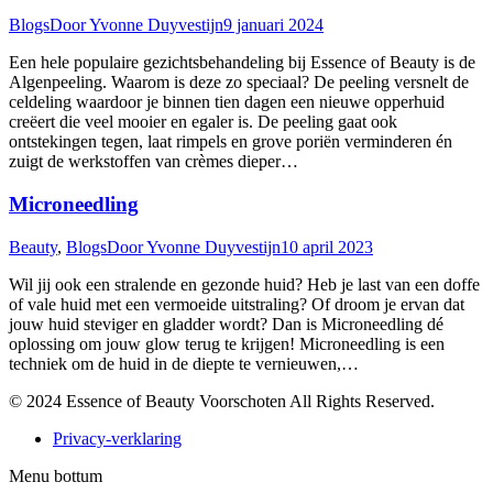
Blogs
Door
Yvonne Duyvestijn
9 januari 2024
Een hele populaire gezichtsbehandeling bij Essence of Beauty is de
Algenpeeling. Waarom is deze zo speciaal? De peeling versnelt de
celdeling waardoor je binnen tien dagen een nieuwe opperhuid
creëert die veel mooier en egaler is. De peeling gaat ook
ontstekingen tegen, laat rimpels en grove poriën verminderen én
zuigt de werkstoffen van crèmes dieper…
Microneedling
Beauty
,
Blogs
Door
Yvonne Duyvestijn
10 april 2023
Wil jij ook een stralende en gezonde huid? Heb je last van een doffe
of vale huid met een vermoeide uitstraling? Of droom je ervan dat
jouw huid steviger en gladder wordt? Dan is Microneedling dé
oplossing om jouw glow terug te krijgen! Microneedling is een
techniek om de huid in de diepte te vernieuwen,…
© 2024 Essence of Beauty Voorschoten All Rights Reserved.
Privacy-verklaring
Menu bottum