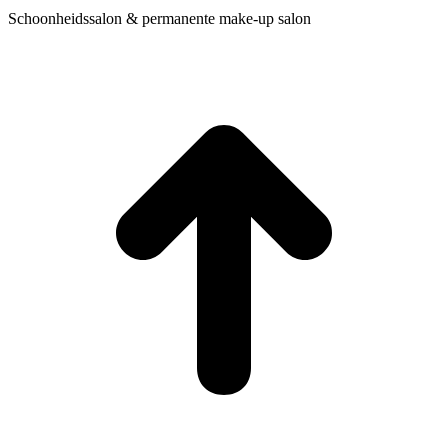
Schoonheidssalon & permanente make-up salon
t
T