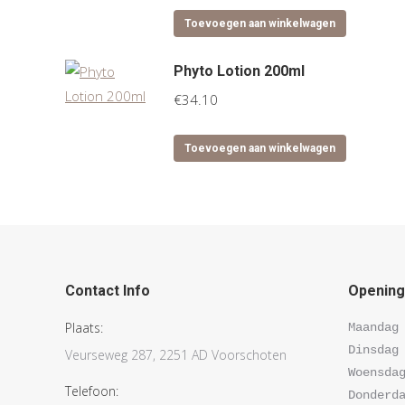
was:
is:
Toevoegen aan winkelwagen
€71.00.
€60.00.
Phyto Lotion 200ml
€
34.10
Toevoegen aan winkelwagen
Contact Info
Openings
Plaats:
Maandag 
Dinsdag 
Veurseweg 287, 2251 AD Voorschoten
Woensdag
Telefoon:
Donderda