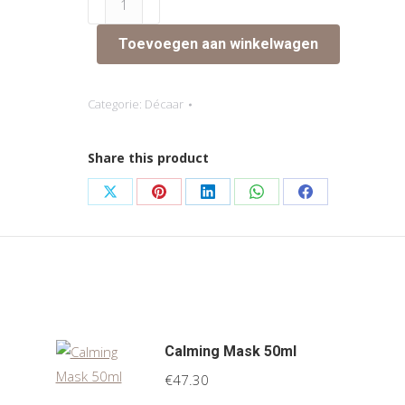
Treatment
Combi
Toevoegen aan winkelwagen
Set
aantal
Categorie:
Décaar
Share this product
Share
Share
Share
Share
Share
on
on
on
on
on
X
Pinterest
LinkedIn
WhatsApp
Facebook
Calming Mask 50ml
€
47.30