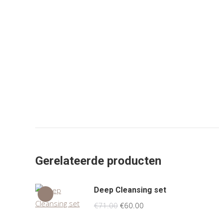
Gerelateerde producten
Deep Cleansing set
Oorspronkelijke
Huidige
€
71.00
€
60.00
prijs
prijs