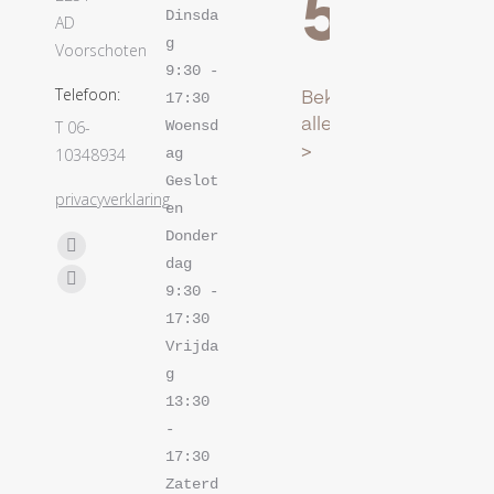
Dinsda
AD
g    
Voorschoten
9:30 - 
Telefoon:
17:30 

T 06-
Woensd
10348934
ag   
Geslot
privacyverklaring
en

Donder
Vind ons op:
Facebook
dag  
page
Instagram
9:30 - 
opens
page
17:30 

in
Vrijda
opens
new
g   
in
window
13:30 
new
- 
window
17:30 

Zaterd