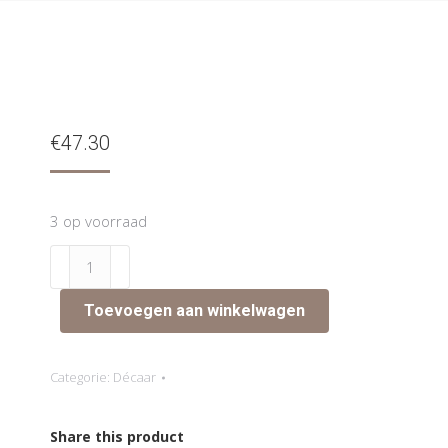
€
47.30
3 op voorraad
Calming
Mask
50ml
Toevoegen aan winkelwagen
aantal
Categorie:
Décaar
Share this product