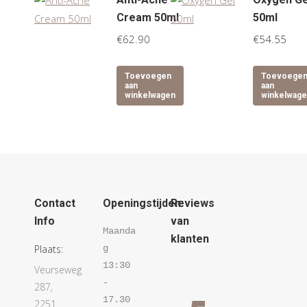
Cream 50ml
50ml
€
62.90
€
54.55
Toevoegen
Toevoege
aan
aan
winkelwagen
winkelwag
Contact
Openingstijden:
Reviews
Info
van
Maanda
klanten
Plaats:
g   
13:30 
Veurseweg
- 
287,
17.30 

2251