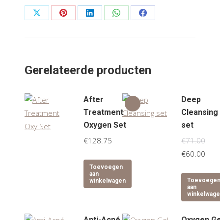
Share
Share
Share
Share
Share
on
on
on
on
on
X
Pinterest
LinkedIn
WhatsApp
Facebook
Gerelateerde producten
After
Deep
Treatment
Cleansing
Oxygen Set
set
€
128.75
€
71.00
Oorspronkel
Huid
€
60.00
prijs
prijs
Toevoegen
aan
was:
is:
Toevoege
winkelwagen
aan
€71.00.
€60.
winkelwag
Anti-Acné
Oxygen Ge