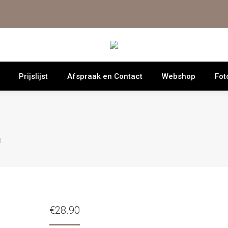
Prijslijst
Afspraak en Contact
Webshop
Fot
l
€
28.90