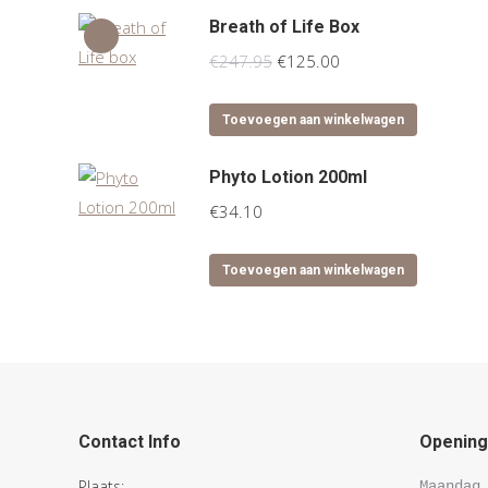
Breath of Life Box
Oorspronkelijke
Huidige
€
247.95
€
125.00
prijs
prijs
was:
is:
Toevoegen aan winkelwagen
€247.95.
€125.00.
Phyto Lotion 200ml
€
34.10
Toevoegen aan winkelwagen
Contact Info
Openings
Plaats:
Maandag 