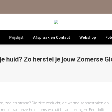
Prijslijst
Afspraak en Contact
Webshop
Fot
je huid? Zo herstel je jouw Zomerse G
zon, zee en strand? Die zilte zeelucht, de warme zonnestralen op
dat moois kan onze huid soms wat uit balans brengen. Een doffe