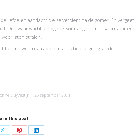
 de liefde en aandacht die ze verdient na de zomer. En vergeet
zelf. Dus waar wacht je nog op? Kom langs in mijn salon voor een
weer laten stralen!
t het me weten via app of mail! Ik help je graag verder.
onne Duyvestijn
26 september 2024
are this post
Share
Share
Share