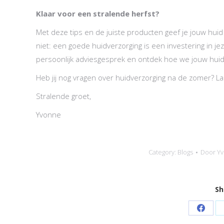
Klaar voor een stralende herfst?
Met deze tips en de juiste producten geef je jouw huid
niet: een goede huidverzorging is een investering in je
persoonlijk adviesgesprek en ontdek hoe we jouw huid 
Heb jij nog vragen over huidverzorging na de zomer? Laa
Stralende groet,
Yvonne
Category:
Blogs
Door
Yv
Sh
Share