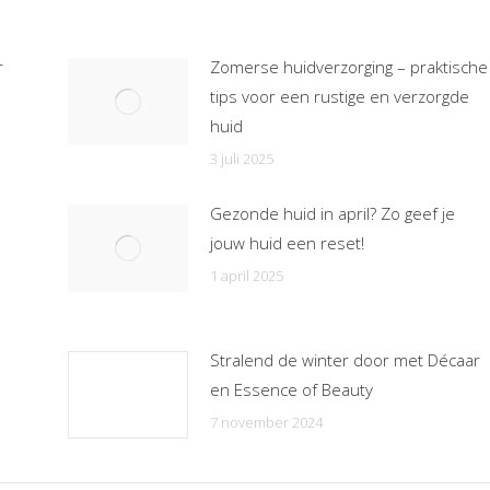
r
Zomerse huidverzorging – praktische
tips voor een rustige en verzorgde
huid
3 juli 2025
Gezonde huid in april? Zo geef je
jouw huid een reset!
1 april 2025
Stralend de winter door met Décaar
en Essence of Beauty
7 november 2024