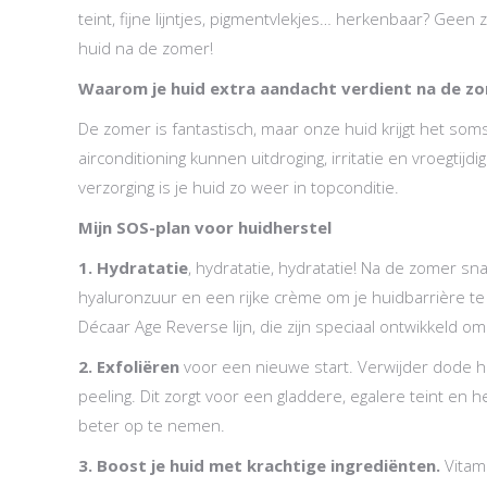
teint, fijne lijntjes, pigmentvlekjes… herkenbaar? Gee
huid na de zomer!
Waarom je huid extra aandacht verdient na de z
De zomer is fantastisch, maar onze huid krijgt het som
airconditioning kunnen uitdroging, irritatie en vroegti
verzorging is je huid zo weer in topconditie.
Mijn SOS-plan voor huidherstel
1. Hydratatie
, hydratatie, hydratatie! Na de zomer s
hyaluronzuur en een rijke crème om je huidbarrière te
Décaar Age Reverse lijn, die zijn speciaal ontwikkeld 
2. Exfoliëren
voor een nieuwe start. Verwijder dode hu
peeling. Dit zorgt voor een gladdere, egalere teint en 
beter op te nemen.
3. Boost je huid met krachtige ingrediënten.
Vitami