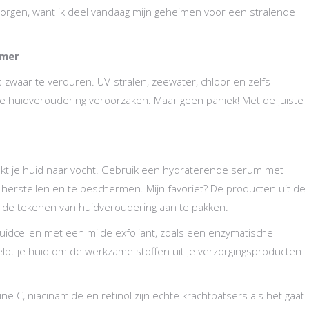
n zorgen, want ik deel vandaag mijn geheimen voor een stralende
omer
s zwaar te verduren. UV-stralen, zeewater, chloor en zelfs
jdige huidveroudering veroorzaken. Maar geen paniek! Met de juiste
nakt je huid naar vocht. Gebruik een hydraterende serum met
 herstellen en te beschermen. Mijn favoriet? De producten uit de
om de tekenen van huidveroudering aan te pakken.
idcellen met een milde exfoliant, zoals een enzymatische
helpt je huid om de werkzame stoffen uit je verzorgingsproducten
ne C, niacinamide en retinol zijn echte krachtpatsers als het gaat