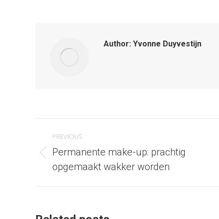
on
Faceb
Author:
Yvonne Duyvestijn
Post
PREVIOUS
navigation
Permanente make-up: prachtig
Previous
opgemaakt wakker worden
post: