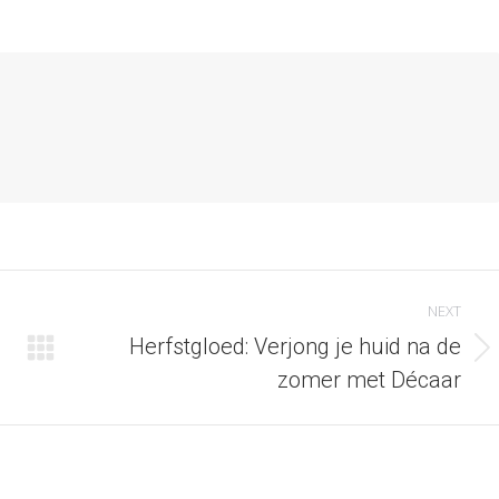
on
on
on
ook
X
Pinterest
LinkedIn
NEXT
Herfstgloed: Verjong je huid na de
Next
zomer met Décaar
post: